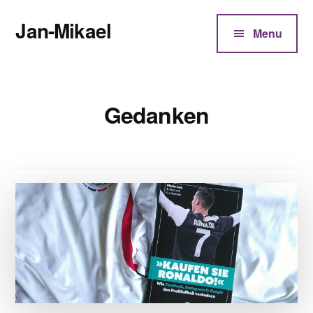
Additional
Zum
Jan-Mikael
Inhalt
menu
Menu
springen
Autor
von
Kunibert
Gedanken
Eder