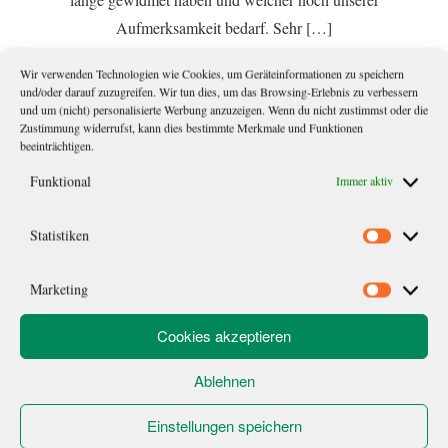
Aufmerksamkeit bedarf. Sehr […]
Wir verwenden Technologien wie Cookies, um Geräteinformationen zu speichern
und/oder darauf zuzugreifen. Wir tun dies, um das Browsing-Erlebnis zu verbessern
und um (nicht) personalisierte Werbung anzuzeigen. Wenn du nicht zustimmst oder die
Zustimmung widerrufst, kann dies bestimmte Merkmale und Funktionen
beeinträchtigen.
Funktional
Immer aktiv
Statistiken
Statistik
Marketing
Marketi
Cookies akzeptieren
Büro – Ort der Konzentration
Ablehnen
Inspiriert von Ricardas Beitrag zu ihrem extern angemieteten
Einstellungen speichern
Schreibbüro, nehme ich hiermit an ihrer gestarteten Blogparade