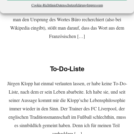
teil. Dabei klingt Büro zunächst einmal schwer nach Arbeit,
Cookie-Richtlinie
Datenschutzerklärung
Impressum
nach Staub und Akten und nach einem tristen Dasein. Wenn
man den Ursprung des Wortes Büro recherchiert (also bei
Wikipedia eingibt), stößt man darauf, dass das Wort aus dem
Französischen […]
To-Do-Liste
Jürgen Klopp hat einmal verlauten lassen, er habe keine To-Do-
Liste, nach dem er sein Leben abarbeite. Ich habe sie, und seit
seiner Aussage kommt mir die Klopp’sche Lebensphilosophie
immer wieder in den Sinn. Der Trainer des FC Liverpool, der
englischen Traditionsmannschaft im Fußball schlechthin, muss
es sinnbildlich gemeint haben. Denn ich für meinen Teil
verheddere […]