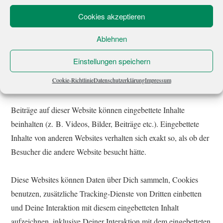
Anmeldezeitpunkt nebst der IP-Adresse und lösche diese
Cookies akzeptieren
Informationen, wenn sich der Nutzer von dem Abonnement
abmeldet.
Ablehnen
Einstellungen speichern
Eingebettete Inhalte anderer
Websites
Cookie-Richtlinie
Datenschutzerklärung
Impressum
Beiträge auf dieser Website können eingebettete Inhalte
beinhalten (z. B. Videos, Bilder, Beiträge etc.). Eingebettete
Inhalte von anderen Websites verhalten sich exakt so, als ob der
Besucher die andere Website besucht hätte.
Diese Websites können Daten über Dich sammeln, Cookies
benutzen, zusätzliche Tracking-Dienste von Dritten einbetten
und Deine Interaktion mit diesem eingebetteten Inhalt
aufzeichnen, inklusive Deiner Interaktion mit dem eingebetteten