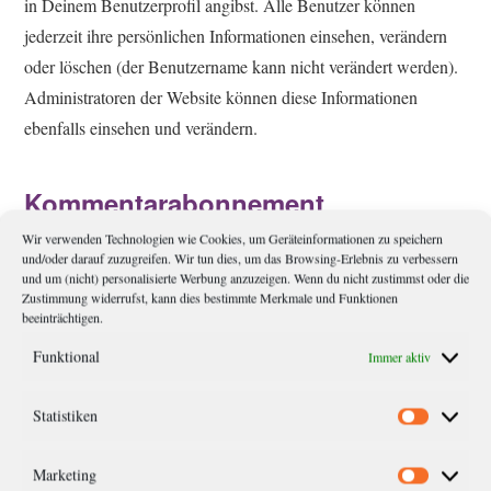
in Deinem Benutzerprofil angibst. Alle Benutzer können
jederzeit ihre persönlichen Informationen einsehen, verändern
oder löschen (der Benutzername kann nicht verändert werden).
Administratoren der Website können diese Informationen
ebenfalls einsehen und verändern.
Kommentarabonnement
Wir verwenden Technologien wie Cookies, um Geräteinformationen zu speichern
Nachfolgekommentare können durch Dich mit Deiner
und/oder darauf zuzugreifen. Wir tun dies, um das Browsing-Erlebnis zu verbessern
und um (nicht) personalisierte Werbung anzuzeigen. Wenn du nicht zustimmst oder die
Einwilligung gem. Art. 6 Abs. 1 lit. a DSGVO abonniert
Zustimmung widerrufst, kann dies bestimmte Merkmale und Funktionen
werden. Du erhälst eine Bestätigungsemail, um zu überprüfen,
beeinträchtigen.
ob Du der Inhaber der eingegebenen Emailadresse bist. Du
Funktional
Immer aktiv
kannst laufende Kommentarabonnements jederzeit abbestellen.
Die Bestätigungsemail wird Hinweise zu den
Statistiken
Statistik
Widerrufsmöglichkeiten enthalten. Für die Zwecke des
Nachweises der Einwilligung der Nutzer, speichere ich den
Marketing
Marketi