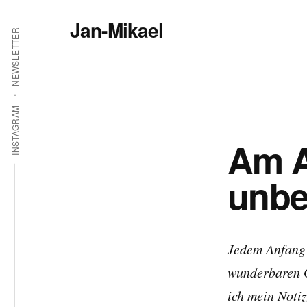
Additional
Zum
Jan-Mikael
Inhalt
menu
NEWSLETTER
springen
Autor
von
Kunibert
Eder
INSTAGRAM
Am A
unbe
Jedem Anfang 
wunderbaren Ge
ich mein Notiz