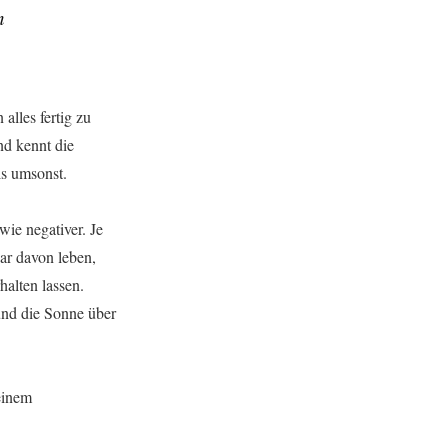
m
alles fertig zu
nd kennt die
ls umsonst.
ie negativer. Je
ar davon leben,
halten lassen.
und die Sonne über
einem