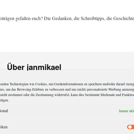
iträgen gefallen euch? Die Gedanken, die Schreibtipps, die Geschicht
Über
janmikael
Jan-Mikael hat das Jugendbuch
Die Viererkette
und den hurmovollen Cosy
enden Technologien wie Cookies, um Geräteinformationen zu speichern und/oder darauf zuzug
Kunibert Eder - Der Bomber
geschrieben. Für Neuigkeiten gibt es den
dies, um das Browsing-Erlebnis zu verbessern und um (nicht) personalisierte Werbung anzuzei
nicht zustimmst oder die Zustimmung widerrufst, kann dies bestimmte Merkmale und Funktio
unwahrscheinlich guten Newsletter
. Moderiert wird das durchaus brauchba
htigen.
Texterzeugnis von Meister Eder (Hauskater von Kunibert Eder).
ional
Immer akt
tiken