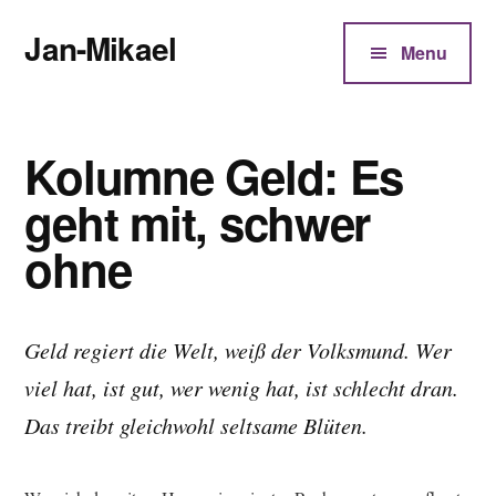
Additional
Zum
Jan-Mikael
Inhalt
menu
Menu
springen
Autor
von
Kunibert
Kolumne Geld: Es
Eder
geht mit, schwer
ohne
Geld regiert die Welt, weiß der Volksmund. Wer
viel hat, ist gut, wer wenig hat, ist schlecht dran.
Das treibt gleichwohl seltsame Blüten.