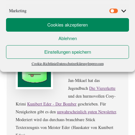
geliebte Tauschmittel zurückgreift. Zeit ist Geld, sagt der
Volksmund. Scheint, als habe er diesmal sogar recht gehabt.
Marketing
Marketi
Cookies akzeptieren
Ablehnen
Einstellungen speichern
Über
janmikael
Cookie-Richtlinie
Datenschutzerklärung
Impressum
Jan-Mikael hat das
Jugendbuch
Die Viererkette
und den hurmovollen Cosy-
Krimi
Kunibert Eder - Der Bomber
geschrieben. Für
Neuigkeiten gibt es den
unwahrscheinlich guten Newsletter
.
Moderiert wird das durchaus brauchbare Stück
Texterzeugnis von Meister Eder (Hauskater von Kunibert