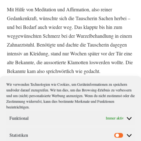
Mit Hilfe von Meditation und Affirmation, also reiner
Gedankenkraft, wünschte sich die Tauscherin Sachen herbei –
und bei Bedarf auch wieder weg. Das klappte bis hin zum
weggewünschten Schmerz bei der Wurzelbehandlung in einem
Zahnarztstuhl. Benötigte und dachte die Tauscherin dagegen
intensiv an Kleidung, stand nur Wochen später vor der Tür eine
alte Bekannte, die aussortierte Klamotten loswerden wollte. Die
Bekannte kam also sprichwörtlich wie gedacht.
Wir verwenden Technologien wie Cookies, um Geräteinformationen zu speichern
Weitere punktgenaue Wünsche in dem veröffentlichten
und/oder darauf zuzugreifen. Wir tun dies, um das Browsing-Erlebnis zu verbessern
und um (nicht) personalisierte Werbung anzuzeigen. Wenn du nicht zustimmst oder die
Sachbuch untermauern diese
samsschen
Zauberfertigkeiten, die
Zustimmung widerrufst, kann dies bestimmte Merkmale und Funktionen
sonst nur Geld selbst zugeschrieben werden können. Einen
beeinträchtigen.
Haken hat die Wünscherei dann aber doch. Sie braucht Zeit,
Funktional
Immer aktiv
manchmal viel Zeit, wie sich auch die Tauscherin eingestehen
musste und für dringende Zwecke doch wieder auf das allseits
Statistiken
Statistik