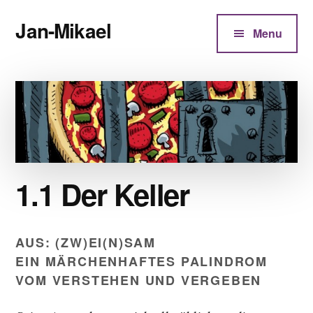
Additional
Zum
Jan-Mikael
Inhalt
menu
Menu
springen
Autor
von
Kunibert
Eder
1.1 Der Keller
AUS: (ZW)EI(N)SAM
EIN MÄRCHENHAFTES PALINDROM
VOM VERSTEHEN UND VERGEBEN