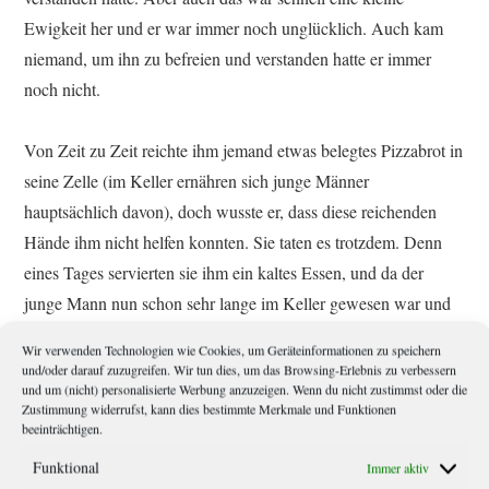
Ewigkeit her und er war immer noch unglücklich. Auch kam
niemand, um ihn zu befreien und verstanden hatte er immer
noch nicht.
Von Zeit zu Zeit reichte ihm jemand etwas belegtes Pizzabrot in
seine Zelle (im Keller ernähren sich junge Männer
hauptsächlich davon), doch wusste er, dass diese reichenden
Hände ihm nicht helfen konnten. Sie taten es trotzdem. Denn
eines Tages servierten sie ihm ein kaltes Essen, und da der
junge Mann nun schon sehr lange im Keller gewesen war und
seine Sehnsucht nach der Sonne immer größer wurde, platzte
Wir verwenden Technologien wie Cookies, um Geräteinformationen zu speichern
seine ganze Wut aus ihm heraus. Verärgert trat er gegen die Tür
und/oder darauf zuzugreifen. Wir tun dies, um das Browsing-Erlebnis zu verbessern
und um (nicht) personalisierte Werbung anzuzeigen. Wenn du nicht zustimmst oder die
und verlangte lautstark nach Wiedergutmachung. Schließlich
Zustimmung widerrufst, kann dies bestimmte Merkmale und Funktionen
beruhigte er sich wieder, legte sich hin und schlief ein. Er
beeinträchtigen.
wachte auf, sah die Tür, schlief wieder ein und wachte gleich
Funktional
Immer aktiv
wieder auf, denn die Tür war offen. Ich habe gar keinen