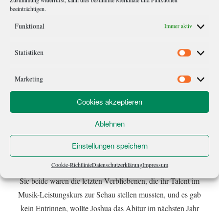
einen nächsten […]
beeinträchtigen.
Funktional
Immer aktiv
Statistiken
Statistik
Marketing
Marketi
Cookies akzeptieren
Ablehnen
Joshuas Hände
Einstellungen speichern
Nur ihretwegen war Joshua heute zum Unterricht gekommen.
Cookie-Richtlinie
Datenschutzerklärung
Impressum
Lieber hätte er geschwänzt, aber er hatte Marie hören wollen.
Sie beide waren die letzten Verbliebenen, die ihr Talent im
Musik-Leistungskurs zur Schau stellen mussten, und es gab
kein Entrinnen, wollte Joshua das Abitur im nächsten Jahr