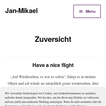
Additional
Zum
Jan-Mikael
Inhalt
menu
Menu
springen
Autor
von
Kunibert
Zuversicht
Eder
Have a nice flight
„Auf Wiedersehen, es war so schön“, klingt es in meinen
Ohren und ich würde sie tatsächlich gerne wiedersehen, aber
nicht zu jedem Preis und erst recht nicht zu dem, der im Raume
Wir verwenden Technologien wie Cookies, um Geräteinformationen zu speichern
steht. Wenn man einen Engel trifft, ist dies Dank und
und/oder darauf zuzugreifen. Wir tun dies, um das Browsing-Erlebnis zu verbessern
und um (nicht) personalisierte Werbung anzuzeigen. Wenn du nicht zustimmst oder die
Zuneigung und da ist nichts, was noch im Wege stehen mag,
Zustimmung widerrufst, kann dies bestimmte Merkmale und Funktionen