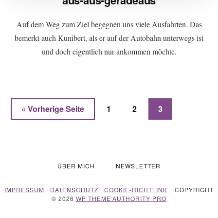
aus-aus-geradeaus
Auf dem Weg zum Ziel begegnen uns viele Ausfahrten. Das
bemerkt auch Kunibert, als er auf der Autobahn unterwegs ist
und doch eigentlich nur ankommen möchte.
aufrufen
Seite
Seite
Seite
« Vorherige Seite
1
2
3
ÜBER MICH
NEWSLETTER
IMPRESSUM
·
DATENSCHUTZ
·
COOKIE-RICHTLINIE
· COPYRIGHT
© 2026
WP THEME AUTHORITY PRO