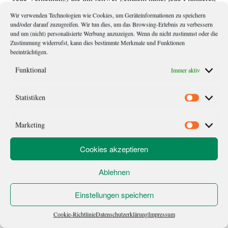
die noch hineingepasst hatte; alles war hinausgepurzelt. Und
Wir verwenden Technologien wie Cookies, um Geräteinformationen zu speichern
und/oder darauf zuzugreifen. Wir tun dies, um das Browsing-Erlebnis zu verbessern
plötzlich war es leicht. (31)
und um (nicht) personalisierte Werbung anzuzeigen. Wenn du nicht zustimmst oder die
Zustimmung widerrufst, kann dies bestimmte Merkmale und Funktionen
beeinträchtigen.
Funktional
Immer aktiv
Schwarzer Freitag
Statistiken
Statistik
Ein Moment der Unachtsamkeit und er hatte sie verloren – für
immer. Er war den ganzen Weg zurückgelaufen und hatte alles
Marketing
Marketi
abgesucht, aber er hatte sie nicht mehr gefunden. Überall war
Cookies akzeptieren
sie dabei gewesen, war mit ihm um die Welt gereist, und jetzt
war sie weg. Morgen würde er eine andere kaufen, andere
Ablehnen
würden diese […]
Einstellungen speichern
Cookie-Richtlinie
Datenschutzerklärung
Impressum