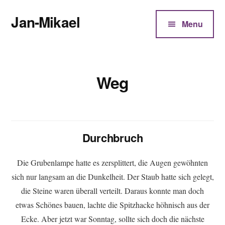
Additional
Zum
Jan-Mikael
Inhalt
menu
Menu
springen
Autor
von
Kunibert
Weg
Eder
Durchbruch
Die Grubenlampe hatte es zersplittert, die Augen gewöhnten
sich nur langsam an die Dunkelheit. Der Staub hatte sich gelegt,
die Steine waren überall verteilt. Daraus konnte man doch
etwas Schönes bauen, lachte die Spitzhacke höhnisch aus der
Ecke. Aber jetzt war Sonntag, sollte sich doch die nächste