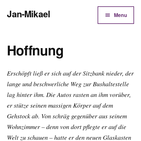
Additional
Zum
Jan-Mikael
Inhalt
menu
Menu
springen
Autor
von
Kunibert
Hoffnung
Eder
Erschöpft ließ er sich auf der Sitzbank nieder, der
lange und beschwerliche Weg zur Bushaltestelle
lag hinter ihm. Die Autos rasten an ihm vorüber,
er stütze seinen massigen Körper auf dem
Gehstock ab. Von schräg gegenüber aus seinem
Wohnzimmer – denn von dort pflegte er auf die
Welt zu schauen – hatte er den neuen Glaskasten