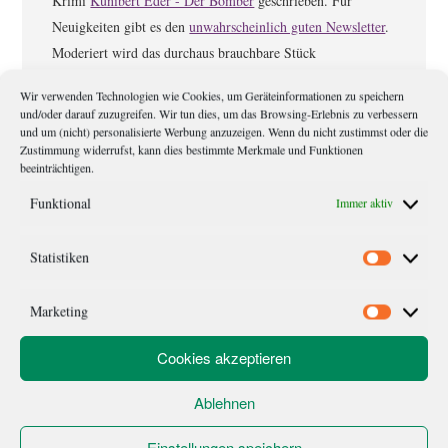
Krimi
Kunibert Eder - Der Bomber
geschrieben. Für
Neuigkeiten gibt es den
unwahrscheinlich guten Newsletter
.
Moderiert wird das durchaus brauchbare Stück
Texterzeugnis von Meister Eder (Hauskater von Kunibert
Wir verwenden Technologien wie Cookies, um Geräteinformationen zu speichern
Eder).
und/oder darauf zuzugreifen. Wir tun dies, um das Browsing-Erlebnis zu verbessern
und um (nicht) personalisierte Werbung anzuzeigen. Wenn du nicht zustimmst oder die
Zustimmung widerrufst, kann dies bestimmte Merkmale und Funktionen
beeinträchtigen.
Leser-
Schreibe einen Kommentar
Funktional
Immer aktiv
Interaktionen
Deine E-Mail-Adresse wird nicht veröffentlicht.
Erforderliche Felder
Statistiken
sind mit
*
markiert
Statistik
Marketing
Kommentar
*
Marketi
Cookies akzeptieren
Ablehnen
Einstellungen speichern