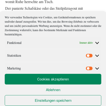
womit Ruhe herrschte am Tisch.
Der panierte Schafskäse oder das Steilpilzragout mit
Ziegenkäse.
Wir verwenden Technologien wie Cookies, um Geräteinformationen zu speichern
„Hast du schon gewählte?“, wandte sich Magda an ihn. „Wie
und/oder darauf zuzugreifen. Wir tun dies, um das Browsing-Erlebnis zu verbessern
und um (nicht) personalisierte Werbung anzuzeigen. Wenn du nicht zustimmst oder die
wär’s mit dem Braten? Der ist im Angebot.“
Zustimmung widerrufst, kann dies bestimmte Merkmale und Funktionen
beeinträchtigen.
Franz-Josef saß angespannt im Stuhl, er war der Stuhl,
unbeweglich und entschlussunfreudig. Schließlich war es nicht
Funktional
Immer aktiv
leicht eine Entscheidung zu treffen, wenn man ohne die Freiheit
jener Möglichkeit aufgewachsen war. Die Schiege, dachte
Statistiken
Statistik
Franz-Josef, die gab es nicht.
„Ich nehme auch die Pommes“, sagte er und klappte die
Marketing
Marketi
Speisekarte zu.
Cookies akzeptieren
Kevin richtete sich in seinem Stuhl auf und griff nach der Hand
seines Vaters.
Ablehnen
Einstellungen speichern
P.S.