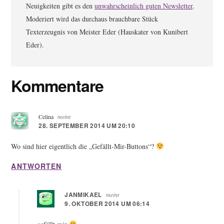
Neuigkeiten gibt es den
unwahrscheinlich guten Newsletter
.
Moderiert wird das durchaus brauchbare Stück
Texterzeugnis von Meister Eder (Hauskater von Kunibert
Eder).
Leser-
Kommentare
Interaktionen
Celina
meint
28. SEPTEMBER 2014 UM 20:10
Wo sind hier eigentlich die „Gefällt-Mir-Buttons“?
ANTWORTEN
JANMIKAEL
meint
9. OKTOBER 2014 UM 06:14