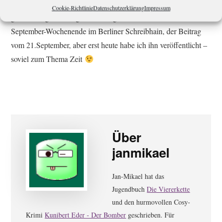
Die Geschichte „Schiegenkäse“ inspiriert von der
Cookie-Richtlinie
Datenschutzerklärung
Impressum
gleichnamigen Schiege in Göttingen stammt vom ersten
September-Wochenende im Berliner Schreibhain, der Beitrag
vom 21.September, aber erst heute habe ich ihn veröffentlicht –
soviel zum Thema Zeit
Über
janmikael
Jan-Mikael hat das
Jugendbuch
Die Viererkette
und den hurmovollen Cosy-
Krimi
Kunibert Eder - Der Bomber
geschrieben. Für