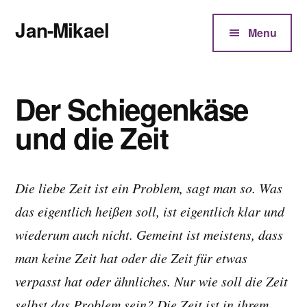
Additional
Zum
Jan-Mikael
Inhalt
menu
Menu
springen
Autor
von
Kunibert
Der Schiegenkäse
Eder
und die Zeit
Die liebe Zeit ist ein Problem, sagt man so. Was
das eigentlich heißen soll, ist eigentlich klar und
wiederum auch nicht. Gemeint ist meistens, dass
man keine Zeit hat oder die Zeit für etwas
verpasst hat oder ähnliches. Nur wie soll die Zeit
selbst das Problem sein? Die Zeit ist in ihrem