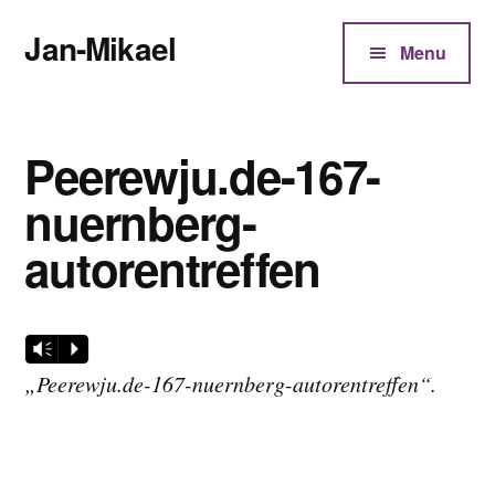
Additional
Zum
Jan-Mikael
Inhalt
menu
Menu
springen
Autor
von
Kunibert
Peerewju.de-167-
Eder
nuernberg-
autorentreffen
Audio-
Vm
P
Player
„Peerewju.de-167-nuernberg-autorentreffen“.