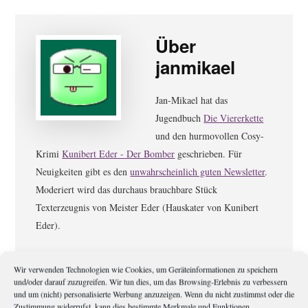
Über
janmikael
Jan-Mikael hat das
Jugendbuch
Die Viererkette
und den hurmovollen Cosy-
Krimi
Kunibert Eder - Der Bomber
geschrieben. Für
Neuigkeiten gibt es den
unwahrscheinlich guten Newsletter
.
Moderiert wird das durchaus brauchbare Stück
Texterzeugnis von Meister Eder (Hauskater von Kunibert
Eder).
Wir verwenden Technologien wie Cookies, um Geräteinformationen zu speichern
Leser-
Schreibe einen Kommentar
und/oder darauf zuzugreifen. Wir tun dies, um das Browsing-Erlebnis zu verbessern
Interaktionen
und um (nicht) personalisierte Werbung anzuzeigen. Wenn du nicht zustimmst oder die
Zustimmung widerrufst, kann dies bestimmte Merkmale und Funktionen