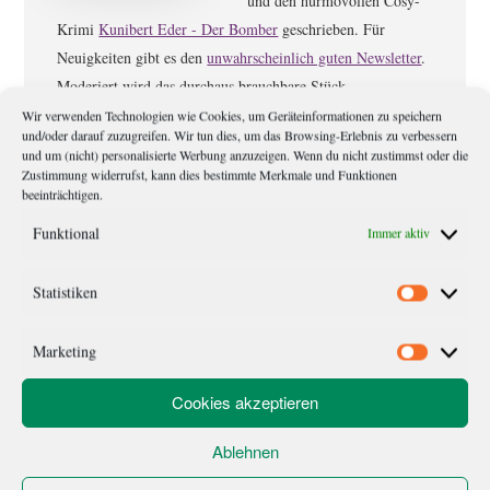
und den hurmovollen Cosy-
Krimi
Kunibert Eder - Der Bomber
geschrieben. Für
Neuigkeiten gibt es den
unwahrscheinlich guten Newsletter
.
Moderiert wird das durchaus brauchbare Stück
Texterzeugnis von Meister Eder (Hauskater von Kunibert
Wir verwenden Technologien wie Cookies, um Geräteinformationen zu speichern
und/oder darauf zuzugreifen. Wir tun dies, um das Browsing-Erlebnis zu verbessern
Eder).
und um (nicht) personalisierte Werbung anzuzeigen. Wenn du nicht zustimmst oder die
Zustimmung widerrufst, kann dies bestimmte Merkmale und Funktionen
beeinträchtigen.
Leser-
Kommentare
Funktional
Immer aktiv
Interaktionen
Statistiken
Friedel
meint
Statistik
16. MÄRZ 2016 UM 11:03
Marketing
Marketi
Bestellung ist raus bei“epubli“
Cookies akzeptieren
ANTWORTEN
Ablehnen
JANMIKAEL
meint
19. MÄRZ 2016 UM 10:05