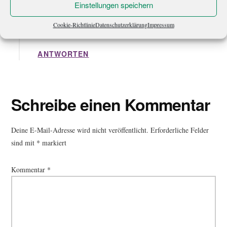
Einstellungen speichern
bei amazon hat es offenbar tatsächlich eine Bestellung
Cookie-Richtlinie
Datenschutzerklärung
Impressum
gegeben =)
ANTWORTEN
Schreibe einen Kommentar
Deine E-Mail-Adresse wird nicht veröffentlicht.
Erforderliche Felder
sind mit
*
markiert
Kommentar
*