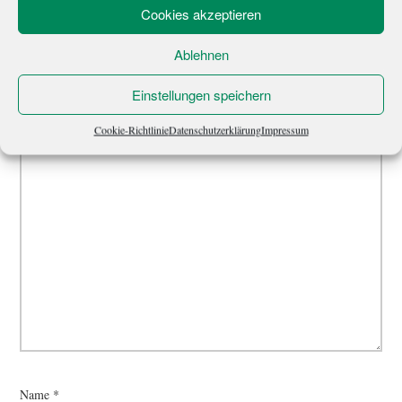
Deine E-Mail-Adresse wird nicht veröffentlicht.
Erforderliche Felder
Cookies akzeptieren
sind mit
*
markiert
Ablehnen
Kommentar
*
Einstellungen speichern
Cookie-Richtlinie
Datenschutzerklärung
Impressum
Name
*