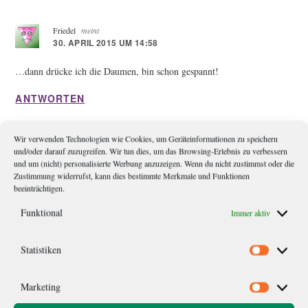
Interaktionen
Friedel
meint
30. APRIL 2015 UM 14:58
…dann drücke ich die Daumen, bin schon gespannt!
ANTWORTEN
JANMIKAEL
meint
Wir verwenden Technologien wie Cookies, um Geräteinformationen zu speichern
5. MAI 2015 UM 07:48
und/oder darauf zuzugreifen. Wir tun dies, um das Browsing-Erlebnis zu verbessern
und um (nicht) personalisierte Werbung anzuzeigen. Wenn du nicht zustimmst oder die
Zustimmung widerrufst, kann dies bestimmte Merkmale und Funktionen
Danke =)
beeinträchtigen.
ANTWORTEN
Funktional
Immer aktiv
Statistiken
Statistik
Schreibe einen Kommentar
Marketing
Marketi