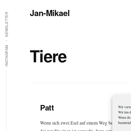
Additional
Zum
Jan-Mikael
Inhalt
menu
NEWSLETTER
springen
Autor
von
Kunibert
Eder
Tiere
INSTAGRAM
Patt
Wir verw
Wir tun 
Wenn du 
Wenn sich zwei Esel auf einem Weg begegnen,
beeinträc
der nur für einen ist gemacht, dann gute Nacht!