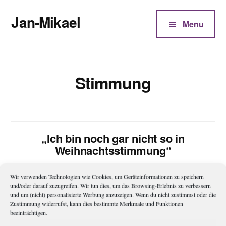
Additional
Zum
Jan-Mikael
Inhalt
menu
Menu
springen
Autor
von
Kunibert
Stimmung
Eder
„Ich bin noch gar nicht so in
Weihnachtsstimmung“
Ob auf der Arbeit, beim Einkaufen oder unter Freunden. Jener
Wir verwenden Technologien wie Cookies, um Geräteinformationen zu speichern
und/oder darauf zuzugreifen. Wir tun dies, um das Browsing-Erlebnis zu verbessern
Tage fällt häufig wieder dieser eine Satz: „Ich bin noch gar
und um (nicht) personalisierte Werbung anzuzeigen. Wenn du nicht zustimmst oder die
nicht so in Weihnachtsstimmung.“ Es ist möglicherweise ein
Zustimmung widerrufst, kann dies bestimmte Merkmale und Funktionen
beeinträchtigen.
deutsches Phänomen, dass man sich zunächst Gedanken