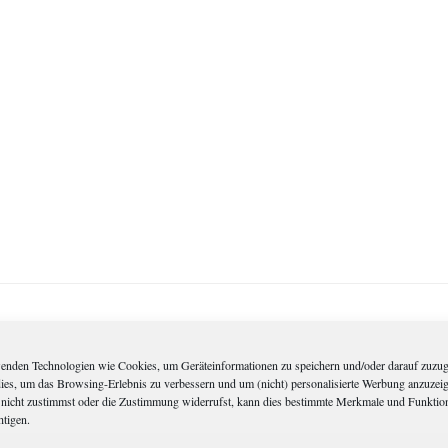
Die Rechnung, bitte!
enden Technologien wie Cookies, um Geräteinformationen zu speichern und/oder darauf zuzug
dies, um das Browsing-Erlebnis zu verbessern und um (nicht) personalisierte Werbung anzuzei
nicht zustimmst oder die Zustimmung widerrufst, kann dies bestimmte Merkmale und Funktio
Sie hatten nicht zu Ende geredet, noch nicht
htigen.
einmal zu Ende gegessen. Er war nur kurz zur