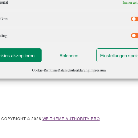
ional
Immer akt
Toilette gegangen, da hatte schon dieser Typ dort
gestanden. „Ich werde mit ihm gehen“, sagte sie
tiken
und stand auf. „Die Rechnung, bitte!“, rief er
und setzte sich. Dann ging sie davon, und er
ting
bezahlte. (50)
kies akzeptieren
Ablehnen
Einstellungen spei
Cookie-Richtlinie
Datenschutzerklärung
Impressum
· COPYRIGHT © 2026
WP THEME AUTHORITY PRO