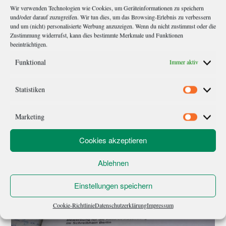
Wir verwenden Technologien wie Cookies, um Geräteinformationen zu speichern
und/oder darauf zuzugreifen. Wir tun dies, um das Browsing-Erlebnis zu verbessern
und um (nicht) personalisierte Werbung anzuzeigen. Wenn du nicht zustimmst oder die
„Entschuldigung, ich bin Arzt…“
Zustimmung widerrufst, kann dies bestimmte Merkmale und Funktionen
beeinträchtigen.
Kuno steht wieder und läuft auch recht rund, nachdem es im
Funktional
Immer aktiv
Mai aus diversen Gründen etwas gehakt hatte. Manchmal hilft
einfach die monatliche Reise nach Berlin, um neue Inspiration
Statistiken
Statistik
aufzuschnappen und mit positiven Feedback im Gepäck wieder
durchzustarten. Es wurde also erfolgreich Hand aufgelegt auf
Marketing
Marketi
das Manuskript, Ergebnis: Kuno ist hart im Nehmen und seine
[…]
Cookies akzeptieren
Ablehnen
Einstellungen speichern
Cookie-Richtlinie
Datenschutzerklärung
Impressum