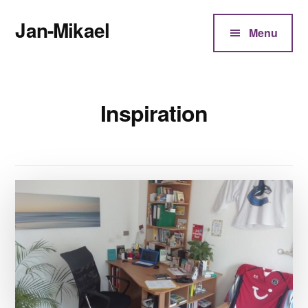
Additional
Zum
Jan-Mikael
Inhalt
menu
Menu
springen
Autor
von
Kunibert
Inspiration
Eder