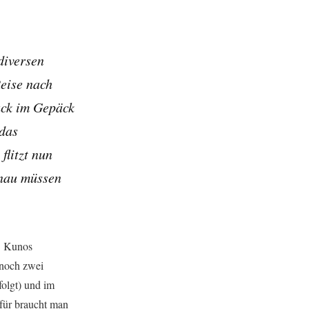
diversen
Reise nach
ack im Gepäck
 das
flitzt nun
enau müssen
g! Kunos
r noch zwei
olgt) und im
afür braucht man