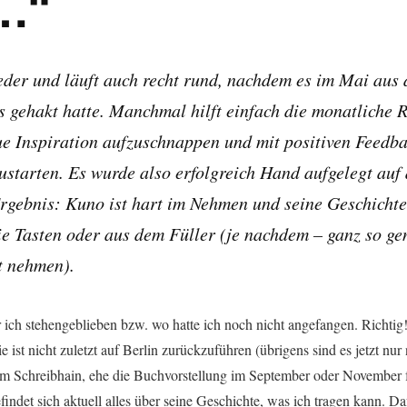
…“
eder und läuft auch recht rund, nachdem es im Mai aus 
 gehakt hatte. Manchmal hilft einfach die monatliche 
ue Inspiration aufzuschnappen und mit positiven Feedb
ustarten. Es wurde also erfolgreich Hand aufgelegt auf
rgebnis: Kuno ist hart im Nehmen und seine Geschichte 
ie Tasten oder aus dem Füller (je nachdem – ganz so g
t nehmen).
r ich stehengeblieben bzw. wo hatte ich noch nicht angefangen. Richti
 ist nicht zuletzt auf Berlin zurückzuführen (übrigens sind es jetzt nu
im Schreibhain, ehe die Buchvorstellung im September oder November f
indet sich aktuell alles über seine Geschichte, was ich tragen kann. D