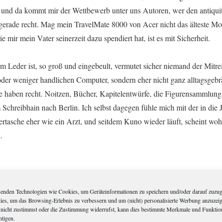
 und da kommt mir der Wettbewerb unter uns Autoren, wer den antiquit
, gerade recht. Mag mein TravelMate 8000 von Acer nicht das älteste M
ie mir mein Vater seinerzeit dazu spendiert hat, ist es mit Sicherheit.
em Leder ist, so groß und eingebeult, vermutet sicher niemand der Mitr
oder weniger handlichen Computer, sondern eher nicht ganz alltagsgebr
e haben recht. Noitzen, Bücher, Kapitelentwürfe, die Figurensammlung, 
Schreibhain nach Berlin. Ich selbst dagegen fühle mich mit der in die 
asche eher wie ein Arzt, und seitdem Kuno wieder läuft, scheint wo
.
enden Technologien wie Cookies, um Geräteinformationen zu speichern und/oder darauf zuzug
dies, um das Browsing-Erlebnis zu verbessern und um (nicht) personalisierte Werbung anzuzei
nicht zustimmst oder die Zustimmung widerrufst, kann dies bestimmte Merkmale und Funktio
Über
janmikael
htigen.