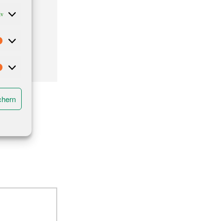
iv
-Krimi
re Stück
Statistiken
Marketing
chern