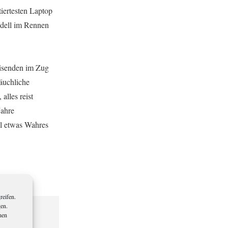
iertesten Laptop
odell im Rennen
eisenden im Zug
äuchliche
alles reist
Jahre
hl etwas Wahres
reifen.
gen.
nen