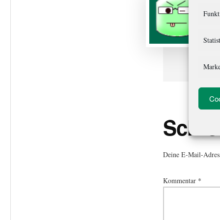
Funkt
Statis
Marke
Coo
Leser-
Schre
Intera
Deine E-Mail-Adresse
Kommentar
*