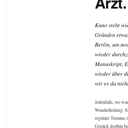
Arzt
Kuno steht wi
Gründen etwas
Berlin, um ne
wieder durchz
Manuskript, E
wieder über d
wir es da nich
Jedenfalls, wo wa
Wunderheilung. Sie
reguläre Termine 
Gepäck dorthin bef