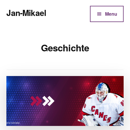
Additional
Zum
Jan-Mikael
Inhalt
menu
Menu
springen
Autor
von
Kunibert
Geschichte
Eder