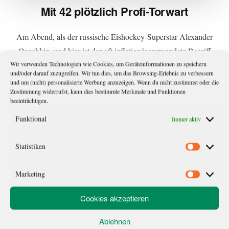
Mit 42 plötzlich Profi-Torwart
Am Abend, als der russische Eishockey-Superstar Alexander
Ovechkin, und hier ist der oft inflationär verwendete Begriff
Wir verwenden Technologien wie Cookies, um Geräteinformationen zu speichern
Superstar unbedingt gerechtfertigt, in seiner nunmehr
und/oder darauf zuzugreifen. Wir tun dies, um das Browsing-Erlebnis zu verbessern
fünfzehnjährigen NHL-Profikarriere seine persönliches
und um (nicht) personalisierte Werbung anzuzeigen. Wenn du nicht zustimmst oder die
Zustimmung widerrufst, kann dies bestimmte Merkmale und Funktionen
Torkonto auf unglaubliche 700 Treffer aufstockte, war es ein
beeinträchtigen.
Zamboni-Fahrer aus Toronto, der ihm die Schlagzeilen stahl.
Funktional
Immer aktiv
Storm Brew, you are amazing!!!! https://t.co/Gvvz7jP2Dn —
Sarah Ayres (@35Ayres) February 25, […]
Statistiken
Statistik
Marketing
Marketi
Cookies akzeptieren
Ablehnen