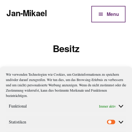
Additional
Zum
Jan-Mikael
Inhalt
menu
Menu
springen
Autor
von
Kunibert
Besitz
Eder
Wir verwenden Technologien wie Cookies, um Geräteinformationen zu speichern
Gunnar’s Auftritt
und/oder darauf zuzugreifen. Wir tun dies, um das Browsing-Erlebnis zu verbessern
und um (nicht) personalisierte Werbung anzuzeigen. Wenn du nicht zustimmst oder die
Zustimmung widerrufst, kann dies bestimmte Merkmale und Funktionen
Früher hatte man ihn manchmal für Volker Pispers gehalten,
beeinträchtigen.
den Kabarettisten. In einem anderen Leben hätte er um eine
Funktional
Immer aktiv
Nische mit Kurt Beck konkurrieren können. So nah Gunnar die
optischen Vergleiche waren, so fremd waren ihm aber die
Statistiken
Statistik
Bühne und jeder Art von Auftritt. Das hatte sich des Tages