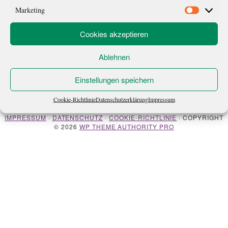
geändert, als er mal wieder durch […]
Marketing
Marketi
Cookies akzeptieren
Ablehnen
Einstellungen speichern
ÜBER MICH
NEWSLETTER
Cookie-Richtlinie
Datenschutzerklärung
Impressum
IMPRESSUM
·
DATENSCHUTZ
·
COOKIE-RICHTLINIE
· COPYRIGHT
© 2026
WP THEME AUTHORITY PRO