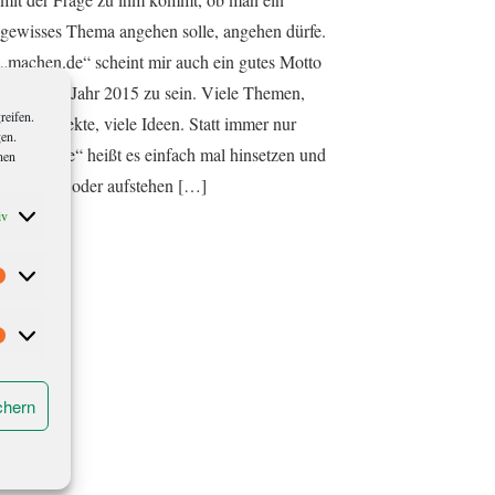
gewisses Thema angehen solle, angehen dürfe.
„machen.de“ scheint mir auch ein gutes Motto
für dieses Jahr 2015 zu sein. Viele Themen,
reifen.
viele Projekte, viele Ideen. Statt immer nur
gen.
„wollen.de“ heißt es einfach mal hinsetzen und
nen
machen – oder aufstehen […]
iv
Statistiken
Marketing
chern