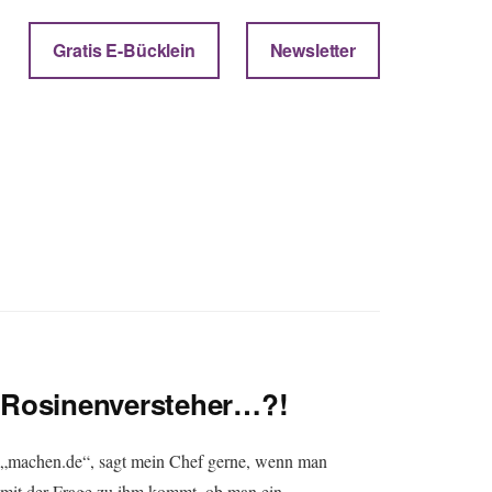
Gratis E-Bücklein
Newsletter
Rosinenversteher…?!
„machen.de“, sagt mein Chef gerne, wenn man
mit der Frage zu ihm kommt, ob man ein