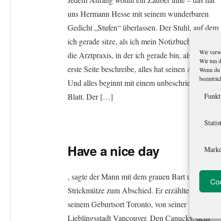
uns Hermann Hesse mit seinem wunderbaren
Gedicht „Stufen“ überlassen. Der Stuhl, auf dem
ich gerade sitze, als ich mein Notizbuch öffne,
Wir verw
die Arztpraxis, in der ich gerade bin, als ich die
Wir tun 
erste Seite beschreibe, alles hat seinen Anfang.
Wenn du 
beeinträc
Und alles beginnt mit einem unbeschriebenen
Blatt. Der […]
Funkt
Statis
Have a nice day
Marke
, sagte der Mann mit dem grauen Bart und der
Coo
Strickmütze zum Abschied. Er erzählte von
seinem Geburtsort Toronto, von seiner
Lieblingsstadt Vancouver. Den Canucks, dem