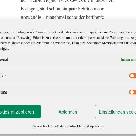
besiegen, sind schon ein paar Schritte mehr
notwendig – manchmal sogar der berühmte
Extra-Schritt. Wohl dem, der dabei Sieben-
enden Technologien wie Cookies, um Geräteinformationen zu speichern und/oder darauf zuzug
Meilen-Stiefel trägt, wenngleich derjenige
dies, um das Browsing-Erlebnis zu verbessern und um (nicht) personalisierte Werbung anzuzei
weniger von der Landschaft sehen wird.
nicht zustimmst oder die Zustimmung widerrufst, kann dies bestimmte Merkmale und Funktio
htigen.
Weshalb ich das schreibe? Gute Frage. Es
ional
überkommt mich einfach […]
Immer akt
tiken
ting
kies akzeptieren
Ablehnen
Einstellungen spei
Die unsichtbare Wand
Cookie-Richtlinie
Datenschutzerklärung
Impressum