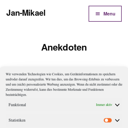
Additional
Zum
Jan-Mikael
Inhalt
menu
Menu
springen
Autor
von
Kunibert
Anekdoten
Eder
Wir verwenden Technologien wie Cookies, um Geräteinformationen zu speichern
und/oder darauf zuzugreifen. Wir tun dies, um das Browsing-Erlebnis zu verbessern
und um (nicht) personalisierte Werbung anzuzeigen. Wenn du nicht zustimmst oder die
Zustimmung widerrufst, kann dies bestimmte Merkmale und Funktionen
beeinträchtigen.
Funktional
Immer aktiv
Biografie
Statistiken
Statistik