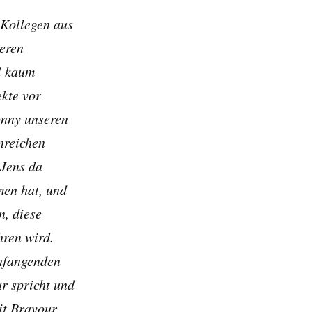
-Kollegen aus
eren
l kaum
ekte vor
onny unseren
enreichen
 Jens da
men hat, und
n, diese
hren wird.
infangenden
r spricht und
mit Bravour