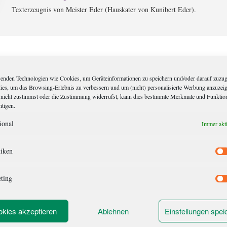
Texterzeugnis von Meister Eder (Hauskater von Kunibert Eder).
entare
enden Technologien wie Cookies, um Geräteinformationen zu speichern und/oder darauf zuzug
dies, um das Browsing-Erlebnis zu verbessern und um (nicht) personalisierte Werbung anzuzei
ktionen
nicht zustimmst oder die Zustimmung widerrufst, kann dies bestimmte Merkmale und Funktio
htigen.
nt
ional
Immer akt
MBER 2015 UM 15:52
 schöner beschreiben können! Ich freue mich, dass es ein so toller Abend war! 
tiken
Allerbeste!
ting
ANMIKAEL
meint
kies akzeptieren
Ablehnen
Einstellungen spei
4. NOVEMBER 2015 UM 10:01