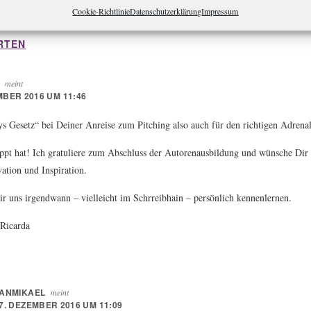
Cookie-Richtlinie
Datenschutzerklärung
Impressum
n
RTEN
meint
MBER 2016 UM 11:46
s Gesetz“ bei Deiner Anreise zum Pitching also auch für den richtigen Adrena
lappt hat! Ich gratuliere zum Abschluss der Autorenausbildung und wünsche Dir
ation und Inspiration.
r uns irgendwann – vielleicht im Schrreibhain – persönlich kennenlernen.
 Ricarda
ANMIKAEL
meint
7. DEZEMBER 2016 UM 11:09