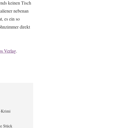
ends keinen Tisch
taliener nebenan
, es ein so
ohnzimmer direkt
os Verlag
.
-Krimi
re Stück