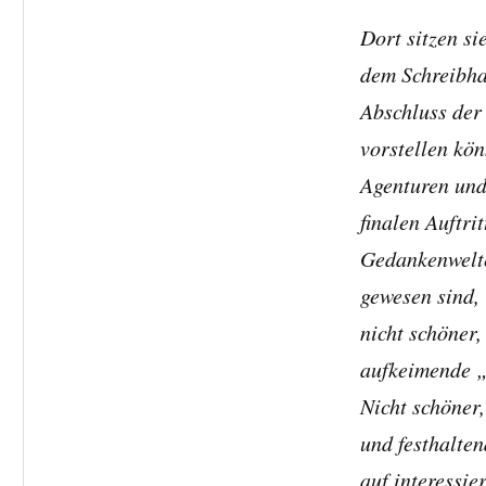
Dort sitzen s
dem Schreibha
Abschluss der
vorstellen kö
Agenturen und
finalen Auftri
Gedankenwelte
gewesen sind,
nicht schöner,
aufkeimende „S
Nicht schöner
und festhalten
auf interessie