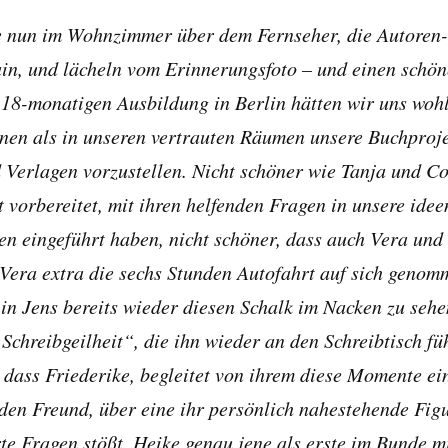
ie nun im Wohnzimmer über dem Fernseher, die Autoren
in, und lächeln vom Erinnerungsfoto – und einen schön
 18-monatigen Ausbildung in Berlin hätten wir uns woh
nnen als in unseren vertrauten Räumen unsere Buchproj
 Verlagen vorzustellen. Nicht schöner wie Tanja und C
tt vorbereitet, mit ihren helfenden Fragen in unsere ide
n eingeführt haben, nicht schöner, dass auch Vera und
 Vera extra die sechs Stunden Autofahrt auf sich genom
 in Jens bereits wieder diesen Schalk im Nacken zu sehe
chreibgeilheit“, die ihn wieder an den Schreibtisch fü
, dass Friederike, begleitet von ihrem diese Momente e
den Freund, über eine ihr persönlich nahestehende Figu
rte Fragen stößt, Heike genau jene als erste im Bunde 