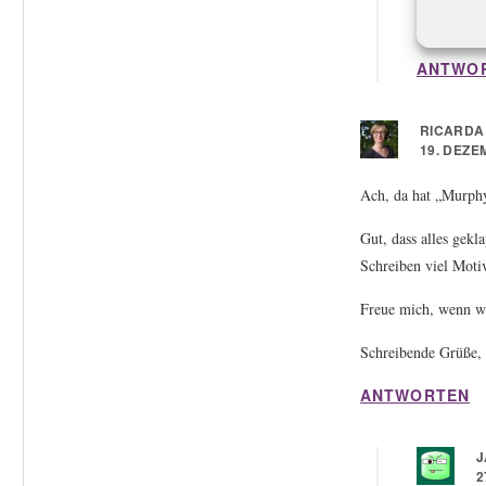
dankeschö
ANTWO
RICARDA
19. DEZE
Ach, da hat „Murphy
Gut, dass alles gek
Schreiben viel Motiv
Freue mich, wenn wi
Schreibende Grüße,
ANTWORTEN
J
2