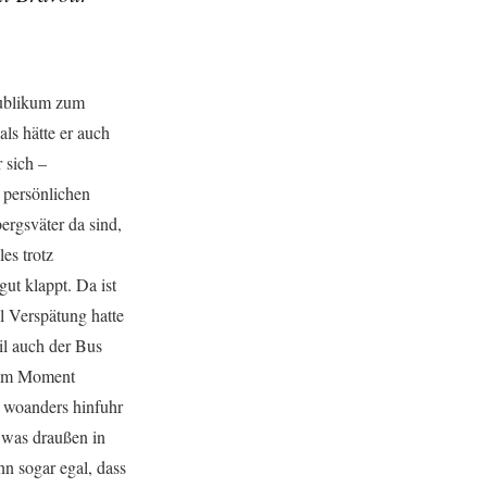
Publikum zum
ls hätte er auch
 sich –
 persönlichen
ergsväter da sind,
les trotz
ut klappt. Da ist
l Verspätung hatte
il auch der Bus
esem Moment
z woanders hinfuhr
 was draußen in
nn sogar egal, dass