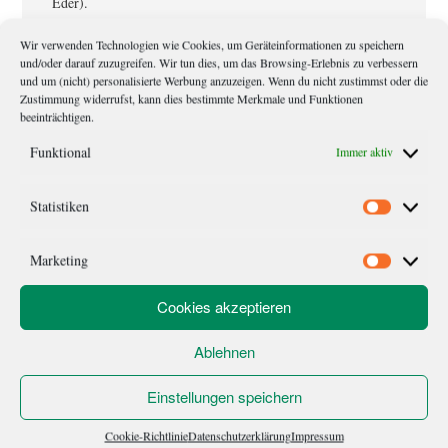
Eder).
Wir verwenden Technologien wie Cookies, um Geräteinformationen zu speichern
und/oder darauf zuzugreifen. Wir tun dies, um das Browsing-Erlebnis zu verbessern
Leser-
Schreibe einen Kommentar
und um (nicht) personalisierte Werbung anzuzeigen. Wenn du nicht zustimmst oder die
Zustimmung widerrufst, kann dies bestimmte Merkmale und Funktionen
Interaktionen
beeinträchtigen.
Deine E-Mail-Adresse wird nicht veröffentlicht.
Erforderliche Felder
Funktional
Immer aktiv
sind mit
*
markiert
Statistiken
Kommentar
*
Statistik
Marketing
Marketi
Cookies akzeptieren
Ablehnen
Einstellungen speichern
Cookie-Richtlinie
Datenschutzerklärung
Impressum