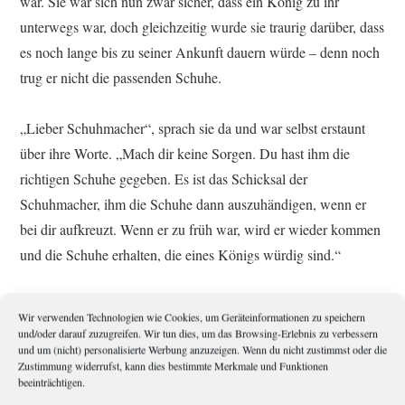
war. Sie war sich nun zwar sicher, dass ein König zu ihr
unterwegs war, doch gleichzeitig wurde sie traurig darüber, dass
es noch lange bis zu seiner Ankunft dauern würde – denn noch
trug er nicht die passenden Schuhe.
„Lieber Schuhmacher“, sprach sie da und war selbst erstaunt
über ihre Worte. „Mach dir keine Sorgen. Du hast ihm die
richtigen Schuhe gegeben. Es ist das Schicksal der
Schuhmacher, ihm die Schuhe dann auszuhändigen, wenn er
bei dir aufkreuzt. Wenn er zu früh war, wird er wieder kommen
und die Schuhe erhalten, die eines Königs würdig sind.“
Wie sie so sprach und der Schuhmacher vor ihr kniete, hätte sie
Wir verwenden Technologien wie Cookies, um Geräteinformationen zu speichern
ihn am liebsten freigelassen, doch sie wusste es besser. Ein
und/oder darauf zuzugreifen. Wir tun dies, um das Browsing-Erlebnis zu verbessern
und um (nicht) personalisierte Werbung anzuzeigen. Wenn du nicht zustimmst oder die
Schuhmacher würde niemals frei sein und er würde immer bei
Zustimmung widerrufst, kann dies bestimmte Merkmale und Funktionen
seinem König bleiben. Es war seine Bestimmung, denn jeder
beeinträchtigen.