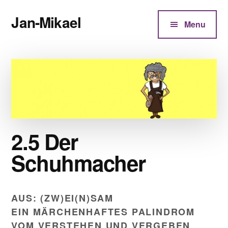
Additional
Zum
Jan-Mikael
Inhalt
menu
Menu
springen
Autor
von
Kunibert
Eder
2.5 Der
Schuhmacher
AUS: (ZW)EI(N)SAM
EIN MÄRCHENHAFTES PALINDROM
VOM VERSTEHEN UND VERGEBEN