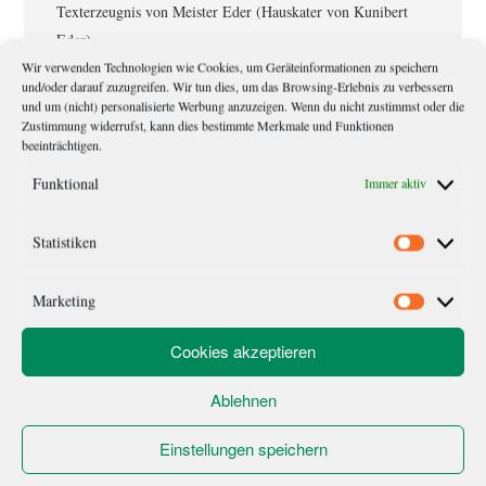
Texterzeugnis von Meister Eder (Hauskater von Kunibert
Eder).
Wir verwenden Technologien wie Cookies, um Geräteinformationen zu speichern
und/oder darauf zuzugreifen. Wir tun dies, um das Browsing-Erlebnis zu verbessern
und um (nicht) personalisierte Werbung anzuzeigen. Wenn du nicht zustimmst oder die
Leser-
Schreibe einen Kommentar
Zustimmung widerrufst, kann dies bestimmte Merkmale und Funktionen
beeinträchtigen.
Interaktionen
Deine E-Mail-Adresse wird nicht veröffentlicht.
Erforderliche Felder
Funktional
Immer aktiv
sind mit
*
markiert
Statistiken
Statistik
Kommentar
*
Marketing
Marketi
Cookies akzeptieren
Ablehnen
Einstellungen speichern