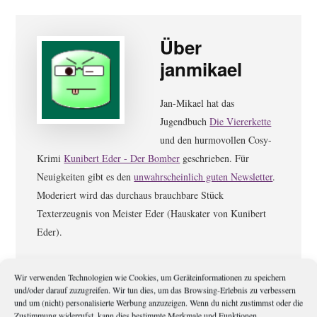
Über
janmikael
Jan-Mikael hat das
Jugendbuch
Die Viererkette
und den hurmovollen Cosy-
Krimi
Kunibert Eder - Der Bomber
geschrieben. Für
Neuigkeiten gibt es den
unwahrscheinlich guten Newsletter
.
Moderiert wird das durchaus brauchbare Stück
Texterzeugnis von Meister Eder (Hauskater von Kunibert
Eder).
Wir verwenden Technologien wie Cookies, um Geräteinformationen zu speichern
Leser-
Schreibe einen Kommentar
und/oder darauf zuzugreifen. Wir tun dies, um das Browsing-Erlebnis zu verbessern
Interaktionen
und um (nicht) personalisierte Werbung anzuzeigen. Wenn du nicht zustimmst oder die
Zustimmung widerrufst, kann dies bestimmte Merkmale und Funktionen