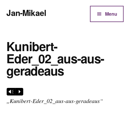
Additional
Zum
Jan-Mikael
Inhalt
menu
Menu
springen
Autor
von
Kunibert
Kunibert-
Eder
Eder_02_aus-aus-
geradeaus
Audio-
Vm
P
Player
„Kunibert-Eder_02_aus-aus-geradeaus“