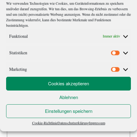
Leser-
Schreibe einen Kommentar
Wir verwenden Technologien wie Cookies, um Geräteinformationen zu speichern
und/oder darauf zuzugreifen. Wir tun dies, um das Browsing-Erlebnis zu verbessern
Interaktionen
und um (nicht) personalisierte Werbung anzuzeigen. Wenn du nicht zustimmst oder die
Zustimmung widerrufst, kann dies bestimmte Merkmale und Funktionen
Deine E-Mail-Adresse wird nicht veröffentlicht.
Erforderliche Felder
beeinträchtigen.
sind mit
*
markiert
Funktional
Immer aktiv
Kommentar
*
Statistiken
Statistik
Marketing
Marketi
Cookies akzeptieren
Ablehnen
Einstellungen speichern
Cookie-Richtlinie
Datenschutzerklärung
Impressum