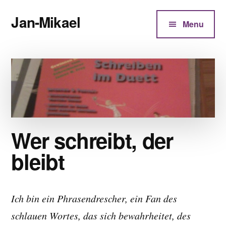
Additional
Zum
Jan-Mikael
Inhalt
menu
Menu
springen
Autor
von
Kunibert
Eder
Wer schreibt, der
bleibt
Ich bin ein Phrasendrescher, ein Fan des
schlauen Wortes, das sich bewahrheitet, des