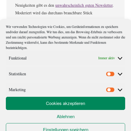
Neuigkeiten gibt es den
unwahrscheinlich guten Newsletter
.
Moderiert wird das durchaus brauchbare Stück
Texterzeugnis von Meister Eder (Hauskater von Kunibert
Wir verwenden Technologien wie Cookies, um Geräteinformationen zu speichern
Eder).
und/oder darauf zuzugreifen. Wir tun dies, um das Browsing-Erlebnis zu verbessern
und um (nicht) personalisierte Werbung anzuzeigen. Wenn du nicht zustimmst oder die
Zustimmung widerrufst, kann dies bestimmte Merkmale und Funktionen
Leser-
Schreibe einen Kommentar
beeinträchtigen.
Interaktionen
Funktional
Immer aktiv
Deine E-Mail-Adresse wird nicht veröffentlicht.
Erforderliche Felder
Statistiken
sind mit
*
markiert
Statistik
Kommentar
*
Marketing
Marketi
Cookies akzeptieren
Ablehnen
Einstellungen speichern