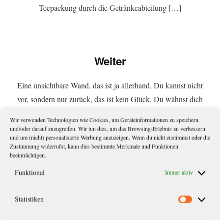
Teepackung durch die Getränkeabteilung […]
Weiter
Eine unsichtbare Wand, das ist ja allerhand. Du kannst nicht
vor, sondern nur zurück, das ist kein Glück. Du wähnst dich
fort, doch landest immer wieder an diesem Ort. Es gibt keinen
Wir verwenden Technologien wie Cookies, um Geräteinformationen zu speichern
Schlüssel, keine Tür, was soll das hier? Du kannst nicht viel
und/oder darauf zuzugreifen. Wir tun dies, um das Browsing-Erlebnis zu verbessern
und um (nicht) personalisierte Werbung anzuzeigen. Wenn du nicht zustimmst oder die
machen, vielleicht mal drüber lachen, doch irgendwann wird dir
Zustimmung widerrufst, kann dies bestimmte Merkmale und Funktionen
klar, die unsichtbare […]
beeinträchtigen.
Funktional
Immer aktiv
Statistiken
Statistik