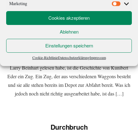
Marketing
Marketi
Cookies akzeptieren
Ablehnen
Die unsichtbare Wand
Einstellungen speichern
Vom inneren Widerstand den nächsten Schritt zu machen
Cookie-Richtlinie
Datenschutzerklärung
Impressum
Seitdem ich Crime (Kriminalroman und Thriller schreiben) von
Larry Beinhart gelesen habe, ist die Geschichte von Kunibert
Eder ein Zug. Ein Zug, der aus verschiedenen Waggons besteht
und sie alle stehen bereits im Depot zur Abfahrt bereit. Was ich
jedoch noch nicht richtig ausgearbeitet habe, ist das […]
Durchbruch