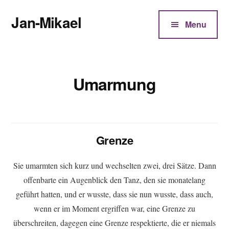
Additional
Zum
Jan-Mikael
Inhalt
menu
Menu
springen
Autor
von
Kunibert
Umarmung
Eder
Grenze
Sie umarmten sich kurz und wechselten zwei, drei Sätze. Dann
offenbarte ein Augenblick den Tanz, den sie monatelang
geführt hatten, und er wusste, dass sie nun wusste, dass auch,
wenn er im Moment ergriffen war, eine Grenze zu
überschreiten, dagegen eine Grenze respektierte, die er niemals