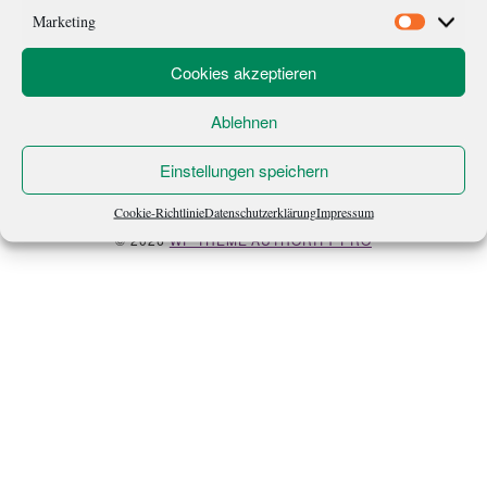
Marketing
Marketi
Cookies akzeptieren
Ablehnen
ÜBER MICH
NEWSLETTER
Einstellungen speichern
Cookie-Richtlinie
Datenschutzerklärung
Impressum
IMPRESSUM
·
DATENSCHUTZ
·
COOKIE-RICHTLINIE
· COPYRIGHT
© 2026
WP THEME AUTHORITY PRO