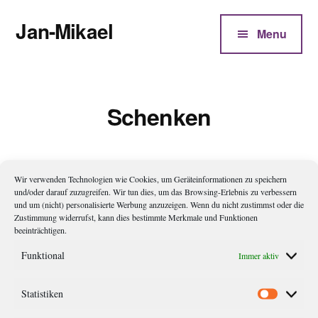
Additional
Zum
Jan-Mikael
Inhalt
menu
Menu
springen
Autor
von
Kunibert
Schenken
Eder
Wir verwenden Technologien wie Cookies, um Geräteinformationen zu speichern
Gabe
und/oder darauf zuzugreifen. Wir tun dies, um das Browsing-Erlebnis zu verbessern
und um (nicht) personalisierte Werbung anzuzeigen. Wenn du nicht zustimmst oder die
Zustimmung widerrufst, kann dies bestimmte Merkmale und Funktionen
Zeit seines Lebens war er aufrecht gegangen, auch wenn seine
beeinträchtigen.
Knochen inzwischen alt und müde geworden waren. Sein
Funktional
Immer aktiv
abendlicher Spaziergang war immer der gleiche geblieben wie
auch das Ritual, wenn er an der Mauer vorbeikam und seine
Statistiken
Statistik
übrigen Geldstücke darauf ablegte. (41)