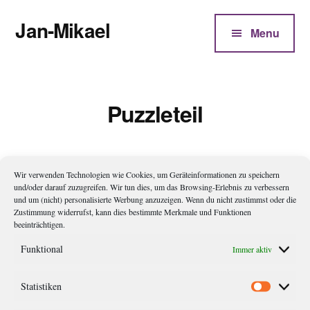
Additional
Zum
Jan-Mikael
Inhalt
menu
Menu
springen
Autor
von
Kunibert
Puzzleteil
Eder
Wir verwenden Technologien wie Cookies, um Geräteinformationen zu speichern
Puzzle
und/oder darauf zuzugreifen. Wir tun dies, um das Browsing-Erlebnis zu verbessern
und um (nicht) personalisierte Werbung anzuzeigen. Wenn du nicht zustimmst oder die
Zustimmung widerrufst, kann dies bestimmte Merkmale und Funktionen
Schon als sie klopft, fürchtet sie, dass er sie diesmal nicht
beeinträchtigen.
hereinbitten wird. Mit zittriger Hand drückt sie die Klinke
Funktional
Immer aktiv
herunter und lugt in sein kleines Zimmer. Das Bett ist leer, der
Stuhl ist beseite geschoben. Auf dem Tisch, auf dem sie
Statistiken
Statistik
gewöhnlich das Tablett abstellt, liegt ein fast fertiges Puzzle –