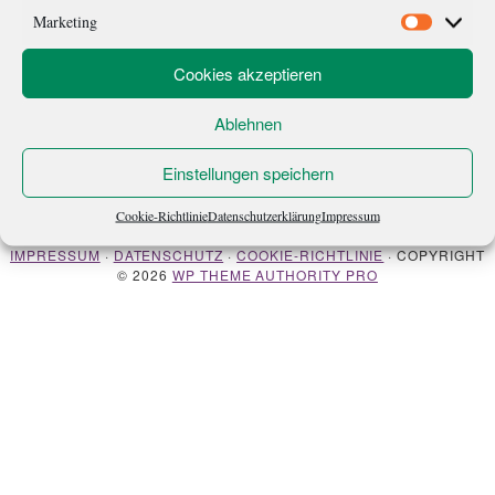
nur ein Teil […]
Marketing
Marketi
Cookies akzeptieren
Ablehnen
Einstellungen speichern
ÜBER MICH
NEWSLETTER
Cookie-Richtlinie
Datenschutzerklärung
Impressum
IMPRESSUM
·
DATENSCHUTZ
·
COOKIE-RICHTLINIE
· COPYRIGHT
© 2026
WP THEME AUTHORITY PRO