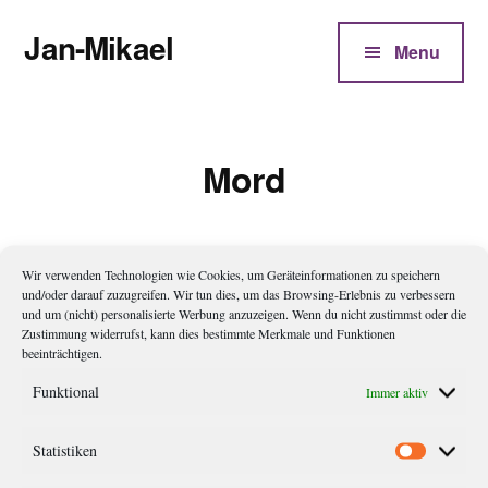
Additional
Zum
Jan-Mikael
Inhalt
menu
Menu
springen
Autor
von
Kunibert
Mord
Eder
Wir verwenden Technologien wie Cookies, um Geräteinformationen zu speichern
Warum ich keinen Mord begehe
und/oder darauf zuzugreifen. Wir tun dies, um das Browsing-Erlebnis zu verbessern
und um (nicht) personalisierte Werbung anzuzeigen. Wenn du nicht zustimmst oder die
Zustimmung widerrufst, kann dies bestimmte Merkmale und Funktionen
Im November-Schreibhain ging es um Mord und Totschlag –
beeinträchtigen.
also um Krimi und Thriller. Was sind die Unterschiede, welche
Funktional
Immer aktiv
Kategorien gibt es, welche Mischformen und warum
überhaupt… Wir sollten an unsere Grenzen gehen und darüber
Statistiken
Statistik
hinaus, die Regeln für einen perfekten Mord aufschreiben und