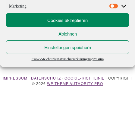
ihn begehen – im literarischen Sinne natürlich. Doch schon hier
Marketing
Marketi
begann […]
Cookies akzeptieren
Ablehnen
Einstellungen speichern
Cookie-Richtlinie
Datenschutzerklärung
Impressum
ÜBER MICH
NEWSLETTER
IMPRESSUM
·
DATENSCHUTZ
·
COOKIE-RICHTLINIE
· COPYRIGHT
© 2026
WP THEME AUTHORITY PRO