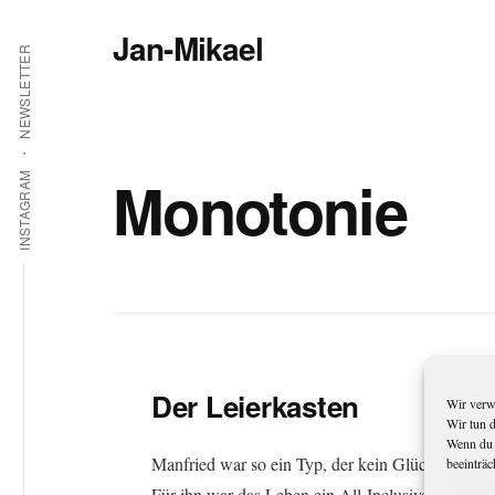
Additional
Zum
Jan-Mikael
Inhalt
menu
NEWSLETTER
springen
Autor
von
Kunibert
Eder
Monotonie
INSTAGRAM
Der Leierkasten
Wir verw
Wir tun 
Wenn du 
Manfried war so ein Typ, der kein Glück hatte.
beeinträc
Für ihn war das Leben ein All-Inclusive-Buffet,