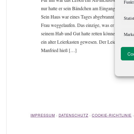
Funkt
nur hatte er sein Bändchen am Eingang verloren.
Sein Haus war eines Tages abgebrannt und seine
Statis
Frau weggelaufen. Das einzige, was er von
seinem Hab und Gut hatte retten können, war
Marke
ein alter Leierkasten gewesen. Der Leierkasten
Manfried hieß […]
Coo
IMPRESSUM
·
DATENSCHUTZ
·
COOKIE-RICHTLINIE