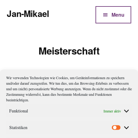
Additional
Zum
Jan-Mikael
Inhalt
menu
Menu
springen
Autor
von
Kunibert
Meisterschaft
Eder
Wir verwenden Technologien wie Cookies, um Geräteinformationen zu speichern
Meisterschaft
und/oder darauf zuzugreifen. Wir tun dies, um das Browsing-Erlebnis zu verbessern
und um (nicht) personalisierte Werbung anzuzeigen. Wenn du nicht zustimmst oder die
Zustimmung widerrufst, kann dies bestimmte Merkmale und Funktionen
Gürtelränge im Karate (Kyu-System) 9. Kyu Der Schnee liegt
beeinträchtigen.
auf der Landschaft. Der Lehrer sieht den Schüler nicht. Der
Funktional
Immer aktiv
Schüler sieht die Lehre nicht 8. Kyu Der Schnee schmilzt. Die
harte, gefrorene Erde leuchtet gelb. Der Lehrer sieht nicht, ob
Statistiken
Statistik
der Schüler fruchtbar ist. Der Schüler sieht nicht, ob aus dieser