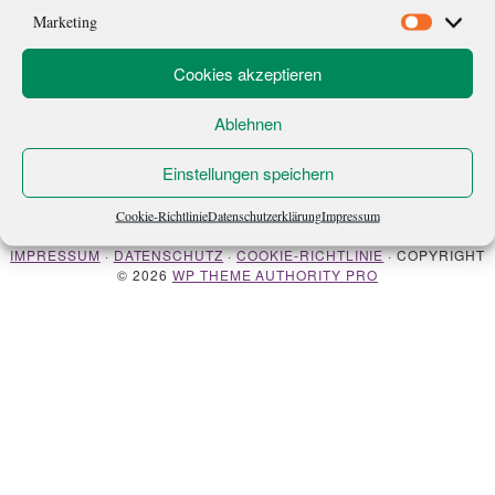
Lehre für ihn Früchte […]
Marketing
Marketi
Cookies akzeptieren
Ablehnen
Einstellungen speichern
ÜBER MICH
NEWSLETTER
Cookie-Richtlinie
Datenschutzerklärung
Impressum
IMPRESSUM
·
DATENSCHUTZ
·
COOKIE-RICHTLINIE
· COPYRIGHT
© 2026
WP THEME AUTHORITY PRO