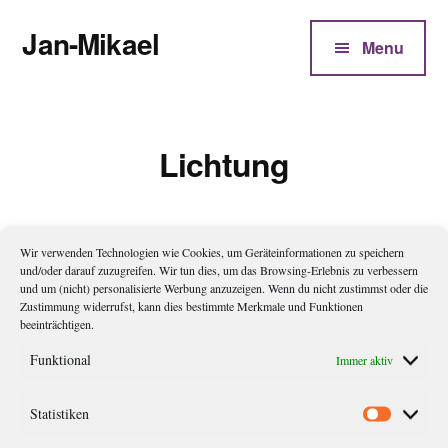
Additional
Zum
Jan-Mikael
Inhalt
menu
Menu
springen
Autor
von
Kunibert
Lichtung
Eder
Wir verwenden Technologien wie Cookies, um Geräteinformationen zu speichern
Treue ist der Weg II
und/oder darauf zuzugreifen. Wir tun dies, um das Browsing-Erlebnis zu verbessern
und um (nicht) personalisierte Werbung anzuzeigen. Wenn du nicht zustimmst oder die
Zustimmung widerrufst, kann dies bestimmte Merkmale und Funktionen
Museumstage und the big five for life „Ist heute ein guter
beeinträchtigen.
Musemstag?“ Ein älterer Herr fragt das einen anderen Mann
Funktional
Immer aktiv
morgens am Bahnhof und lässt ihn dann verdutzt stehen. Das ist
der Beginn von „The big five for life“ von Autorennamen, den
Statistiken
Statistik
ich mal wieder vergessen habe und recherchieren muss. In dem