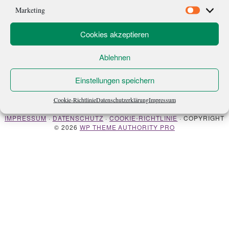
Buch geht es […]
Marketing
Marketi
Cookies akzeptieren
Ablehnen
Einstellungen speichern
ÜBER MICH
NEWSLETTER
Cookie-Richtlinie
Datenschutzerklärung
Impressum
IMPRESSUM
·
DATENSCHUTZ
·
COOKIE-RICHTLINIE
· COPYRIGHT
© 2026
WP THEME AUTHORITY PRO