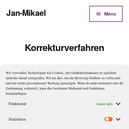
Additional
Zum
Jan-Mikael
Inhalt
menu
Menu
springen
Autor
von
Kunibert
Korrekturverfahren
Eder
Wir verwenden Technologien wie Cookies, um Geräteinformationen zu speichern
und/oder darauf zuzugreifen. Wir tun dies, um das Browsing-Erlebnis zu verbessern
und um (nicht) personalisierte Werbung anzuzeigen. Wenn du nicht zustimmst oder die
Zustimmung widerrufst, kann dies bestimmte Merkmale und Funktionen
beeinträchtigen.
Funktional
Immer aktiv
3-Stift-Korrektur
Statistiken
Statistik