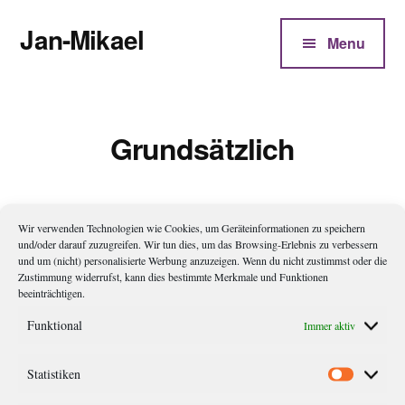
Additional
Zum
Jan-Mikael
Inhalt
menu
Menu
springen
Autor
von
Kunibert
Grundsätzlich
Eder
Wir verwenden Technologien wie Cookies, um Geräteinformationen zu speichern
Und grundsätzlich?
und/oder darauf zuzugreifen. Wir tun dies, um das Browsing-Erlebnis zu verbessern
und um (nicht) personalisierte Werbung anzuzeigen. Wenn du nicht zustimmst oder die
Zustimmung widerrufst, kann dies bestimmte Merkmale und Funktionen
„Im Fußball kann grundsätzlich jeder jeden schlagen.“ Außer
beeinträchtigen.
die Bayern, und vielleicht Barcelona oder Real Madrid – und
Funktional
Immer aktiv
schon gar nicht, wenn man das Wort grundsätzlich weglässt.
Grundsätzlich ist alles möglich, ungrundsätzlich wird es dann
Statistiken
Statistik
zu so einer Sache. Stelle sich einer vor, jemand würde