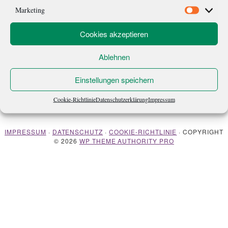
behaupten der heimatliche Kreisklassenverein könne die Bayern
Marketing
Marketi
schlagen – also […]
Cookies akzeptieren
Ablehnen
Einstellungen speichern
Cookie-Richtlinie
Datenschutzerklärung
Impressum
ÜBER MICH
NEWSLETTER
IMPRESSUM
·
DATENSCHUTZ
·
COOKIE-RICHTLINIE
· COPYRIGHT
© 2026
WP THEME AUTHORITY PRO