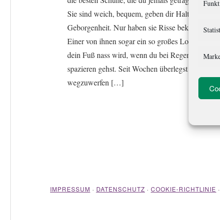
Funkt
Sie sind weich, bequem, geben dir Halt und
Geborgenheit. Nur haben sie Risse bekommen.
Statis
Einer von ihnen sogar ein so großes Loch, dass
dein Fuß nass wird, wenn du bei Regen
Marke
spazieren gehst. Seit Wochen überlegst du, sie
wegzuwerfen […]
Coo
IMPRESSUM
·
DATENSCHUTZ
·
COOKIE-RICHTLINIE