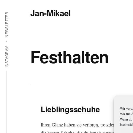
Additional
Zum
Jan-Mikael
Inhalt
menu
NEWSLETTER
springen
Autor
von
Kunibert
Eder
Festhalten
INSTAGRAM
Lieblingsschuhe
Wir verw
Wir tun 
Wenn du 
Ihren Glanz haben sie verloren, trotzdem sind sie
beeinträc
die besten Schuhe, die du jemals getragen hast.