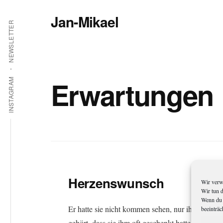
Additional
Zum
Jan-Mikael
Inhalt
menu
NEWSLETTER
springen
Autor
von
Kunibert
Eder
Erwartungen
INSTAGRAM
Herzenswunsch
Wir verw
Wir tun 
Wenn du 
Er hatte sie nicht kommen sehen, nur ihr Lachen
beeinträc
gehört, dass sie ihm oft geschenkt hatte. Als er