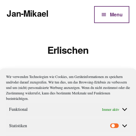
Additional
Zum
Jan-Mikael
Inhalt
menu
Menu
springen
Autor
von
Kunibert
Erlischen
Eder
Wir verwenden Technologien wie Cookies, um Geräteinformationen zu speichern
und/oder darauf zuzugreifen. Wir tun dies, um das Browsing-Erlebnis zu verbessern
und um (nicht) personalisierte Werbung anzuzeigen. Wenn du nicht zustimmst oder die
Zustimmung widerrufst, kann dies bestimmte Merkmale und Funktionen
beeinträchtigen.
Funktional
Immer aktiv
Kerzerlischen
Statistiken
Statistik