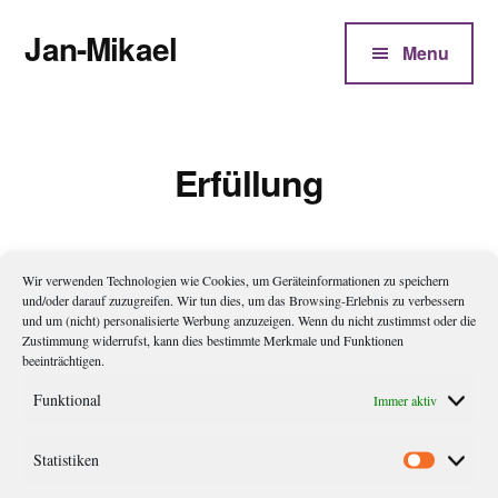
Additional
Zum
Jan-Mikael
Inhalt
menu
Menu
springen
Autor
von
Kunibert
Erfüllung
Eder
Wir verwenden Technologien wie Cookies, um Geräteinformationen zu speichern
Puzzle
und/oder darauf zuzugreifen. Wir tun dies, um das Browsing-Erlebnis zu verbessern
und um (nicht) personalisierte Werbung anzuzeigen. Wenn du nicht zustimmst oder die
Zustimmung widerrufst, kann dies bestimmte Merkmale und Funktionen
Schon als sie klopft, fürchtet sie, dass er sie diesmal nicht
beeinträchtigen.
hereinbitten wird. Mit zittriger Hand drückt sie die Klinke
Funktional
Immer aktiv
herunter und lugt in sein kleines Zimmer. Das Bett ist leer, der
Stuhl ist beseite geschoben. Auf dem Tisch, auf dem sie
Statistiken
Statistik
gewöhnlich das Tablett abstellt, liegt ein fast fertiges Puzzle –