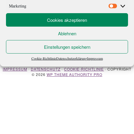
nur ein Teil […]
Marketing
Marketi
Cookies akzeptieren
Ablehnen
Einstellungen speichern
ÜBER MICH
NEWSLETTER
Cookie-Richtlinie
Datenschutzerklärung
Impressum
IMPRESSUM
·
DATENSCHUTZ
·
COOKIE-RICHTLINIE
· COPYRIGHT
© 2026
WP THEME AUTHORITY PRO