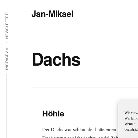
Additional
Zum
Jan-Mikael
Inhalt
menu
NEWSLETTER
springen
Autor
von
Kunibert
Eder
Dachs
INSTAGRAM
Höhle
Wir verw
Wir tun 
Wenn du 
Der Dachs war schlau, der hatte einen Bau.
beeinträc
Doch woran er nicht dachte, soviel Zeit er darin