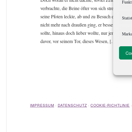
Funkt
verbrachte, die Beine öfter von sich streckte, sich
seine Pfoten leckte, ab und zu Besuch empfing,
Statis
nicht mehr nach draußen ging, er besser gehen
sollte, hinaus doch lieber wollte, nur jemand saß
Marke
davor, vor seinem Tor, dieses Wesen, […]
Coo
IMPRESSUM
·
DATENSCHUTZ
·
COOKIE-RICHTLINIE