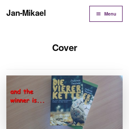
Additional
Zum
Jan-Mikael
Inhalt
menu
Menu
springen
Autor
von
Kunibert
Cover
Eder