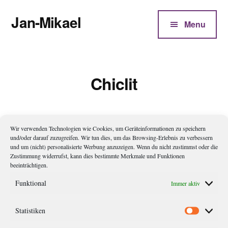
Additional
Zum
Jan-Mikael
Inhalt
menu
Menu
springen
Autor
von
Kunibert
Chiclit
Eder
Wir verwenden Technologien wie Cookies, um Geräteinformationen zu speichern
Rosinenversteher…?!
und/oder darauf zuzugreifen. Wir tun dies, um das Browsing-Erlebnis zu verbessern
und um (nicht) personalisierte Werbung anzuzeigen. Wenn du nicht zustimmst oder die
Zustimmung widerrufst, kann dies bestimmte Merkmale und Funktionen
„machen.de“, sagt mein Chef gerne, wenn man mit der Frage
beeinträchtigen.
zu ihm kommt, ob man ein gewisses Thema angehen solle,
Funktional
Immer aktiv
angehen dürfe. „machen.de“ scheint mir auch ein gutes Motto
für dieses Jahr 2015 zu sein. Viele Themen, viele Projekte,
Statistiken
Statistik
viele Ideen. Statt immer nur „wollen.de“ heißt es einfach mal