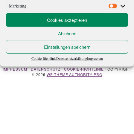
hinsetzen und machen – oder aufstehen […]
Marketing
Marketi
Cookies akzeptieren
Ablehnen
Einstellungen speichern
ÜBER MICH
NEWSLETTER
Cookie-Richtlinie
Datenschutzerklärung
Impressum
IMPRESSUM
·
DATENSCHUTZ
·
COOKIE-RICHTLINIE
· COPYRIGHT
© 2026
WP THEME AUTHORITY PRO