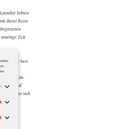
anadier liebten
mit dieser Reise
nbegrenzten
 unnötige Zeit
„Lou is the best
reifen.
gen.
nen
e Antwort ein.
r wieder auf
iv
ch musste er sich
Statistiken
Marketing
mit bereits