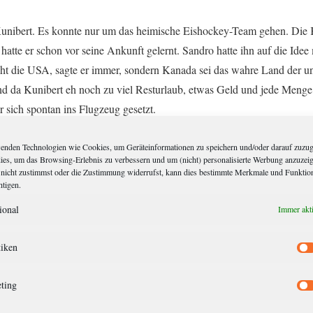
nibert. Es konnte nur um das heimische Eishockey-Team gehen. Die K
l hatte er schon vor seine Ankunft gelernt. Sandro hatte ihn auf die Idee 
cht die USA, sagte er immer, sondern Kanada sei das wahre Land der u
d da Kunibert eh noch zu viel Resturlaub, etwas Geld und jede Menge
er sich spontan ins Flugzeug gesetzt.
, but he isn’t“, setzte der ältere Herr wieder an und deutete zum Tisch. 
enden Technologien wie Cookies, um Geräteinformationen zu speichern und/oder darauf zuzug
dies, um das Browsing-Erlebnis zu verbessern und um (nicht) personalisierte Werbung anzuzei
seen in Vancouver.”
nicht zustimmst oder die Zustimmung widerrufst, kann dies bestimmte Merkmale und Funktio
htigen.
Kunibert nur. Ihm fiel weder auf Deutsch noch auf Englisch eine besser
es trotz seiner Flugangst über den großen Ozean geschafft, saß nun abe
ional
Immer akt
 einem Tresen und begutachtete das Bier, das vor ihm stand. Schließli
n Kultur vertraut machen, dachte er.
tiken
 sucks“, schob sein Sitznachbar nach und nahm sein Cappie ab.
ting
der sich als Ron vorstellte, erzählte, dass Luongo in seiner besten Zeit 