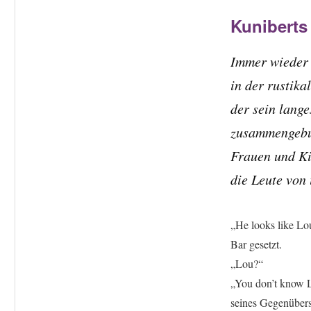
Kunibert
Immer wieder 
in der rustika
der sein lang
zusammengebu
Frauen und Ki
die Leute von
„He looks like Lou
Bar gesetzt.
„Lou?“
„You don’t know L
seines Gegenübers