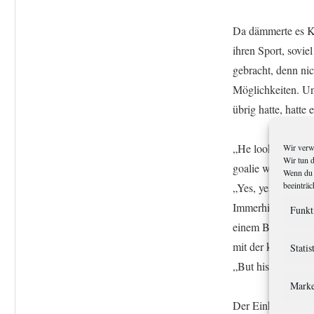
Da dämmerte es Ku
ihren Sport, sovie
gebracht, denn ni
Möglichkeiten. Un
übrig hatte, hatte 
„He looks like him
Wir verw
Wir tun 
goalie we’ve ever 
Wenn du 
beeinträc
„Yes, yes“, sagte 
Immerhin hatte er 
Funkt
einem Barhocker an
mit der kanadische
Statis
„But his contract
Marke
Der Einheimische, 