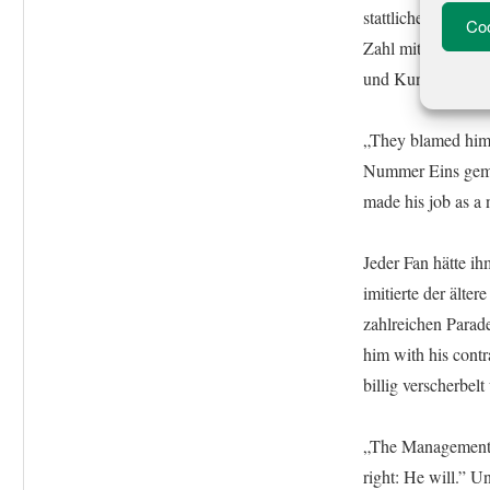
stattlichen 31 Jah
Coo
Zahl mit seinen be
und Kunibert komb
„They blamed him 
Nummer Eins gemac
made his job as a
Jeder Fan hätte 
imitierte der älte
zahlreichen Parad
him with his contr
billig verscherbe
„The Management j
right: He will.” U