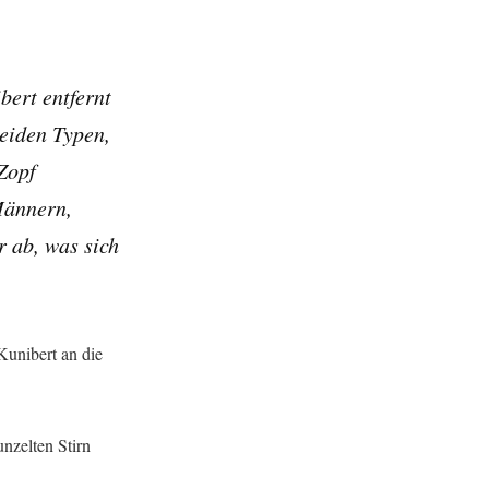
bert entfernt
beiden Typen,
Zopf
Männern,
 ab, was sich
Kunibert an die
nzelten Stirn