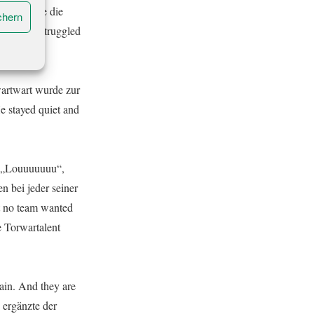
d versuchte die
chern
sei er gestruggled
wartwart wurde zur
e stayed quiet and
. „Louuuuuuu“,
n bei jeder seiner
t no team wanted
e Torwartalent
ain. And they are
 ergänzte der