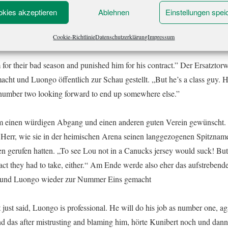
ren einen langen Vertrag unterschrieben habe. „Twelve years“, rief er un
kies akzeptieren
Ablehnen
Einstellungen spei
iden Händen zu verdeutlichen. „Sixty-four Million Dollars!“ Aber dann 
inierte, dass dies wohl etwas weniger Gutes sei.
Cookie-Richtlinie
Datenschutzerklärung
Impressum
for their bad season and punished him for his contract.” Der Ersatztor
ht und Luongo öffentlich zur Schau gestellt. „But he’s a class guy. H
 number two looking forward to end up somewhere else.”
ihm einen würdigen Abgang und einen anderen guten Verein gewünscht
re Herr, wie sie in der heimischen Arena seinen langgezogenen Spitzname
en gerufen hatten. „To see Lou not in a Canucks jersey would suck! Bu
act they had to take, either.“ Am Ende werde also eher das aufstrebend
lt und Luongo wieder zur Nummer Eins gemacht
ust said, Luongo is professional. He will do his job as number one, ag
nd das after mistrusting and blaming him, hörte Kunibert noch und dann