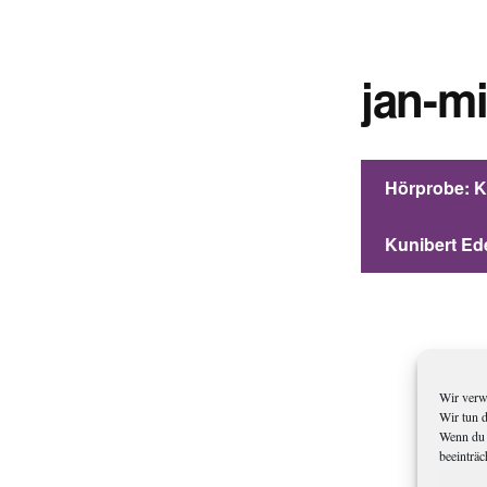
jan-mi
Hörprobe: Ku
Kunibert Ed
Wir verw
Wir tun 
Wenn du 
beeinträc