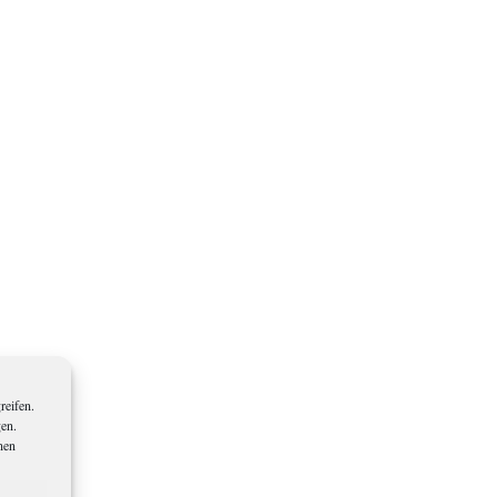
reifen.
gen.
nen